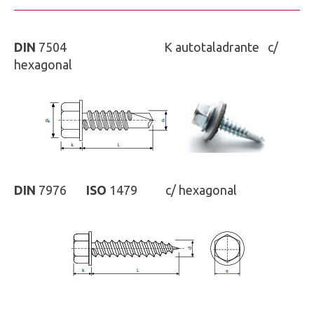
DIN
7504
ISO
-
K autotaladrante c/
hexagonal
DIN
7976
ISO
1479 c/ hexagonal