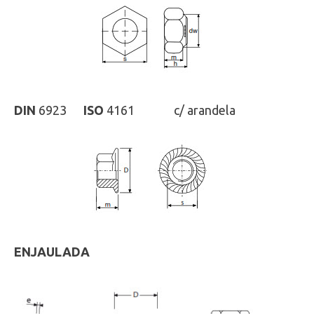
DIN
6923
ISO
4161 c/ arandela
ENJAULADA