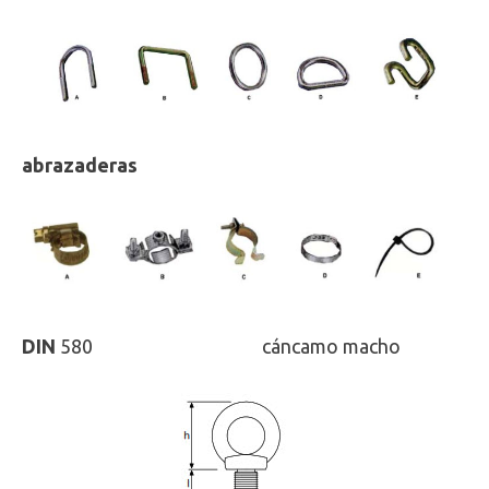
abrazaderas
DIN
580
ISO
-
cáncamo macho