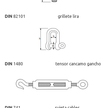
DIN
82101
ISO
-
grillete lira
DIN
1480
ISO
-
tensor cancamo gancho
DIN
741
ISO
-
sujeta cables