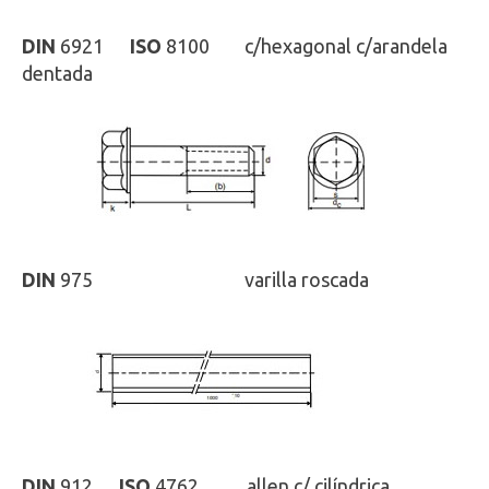
DIN
6921
ISO
8100 c/hexagonal c/arandela
dentada
DIN
975
ISO
-
varilla roscada
DIN
912
ISO
4762 allen c/ cilíndrica