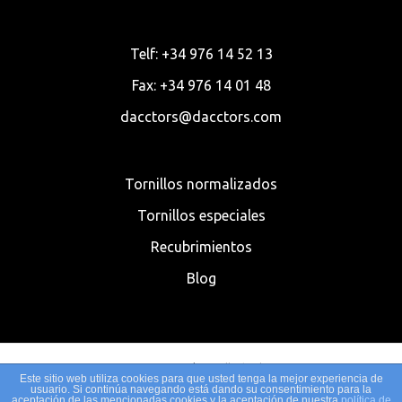
Telf: +34 976 14 52 13
Fax: +34 976 14 01 48
dacctors@dacctors.com
Tornillos normalizados
Tornillos especiales
Recubrimientos
Blog
© 2020 Dacctors | Tornillería al Mayor
Este sitio web utiliza cookies para que usted tenga la mejor experiencia de
usuario. Si continúa navegando está dando su consentimiento para la
aceptación de las mencionadas cookies y la aceptación de nuestra
política de
Condiciones legales
|
Aviso legal
|
Política de privacidad
| Desarrollado