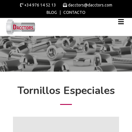
+34 976 14 52 13
dacctors@dacctors.com
BLOG
|
CONTACTO
Tornillos Especiales