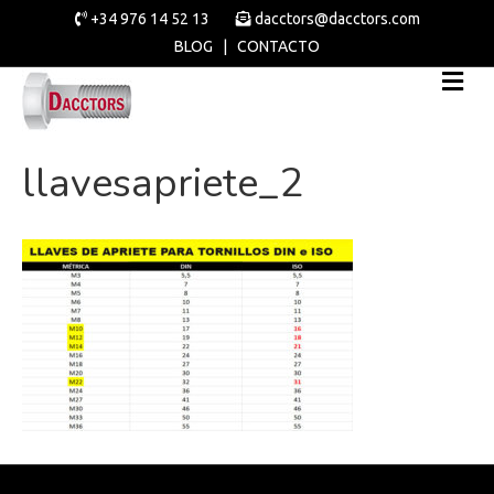
+34 976 14 52 13
dacctors@dacctors.com
BLOG
|
CONTACTO
llavesapriete_2