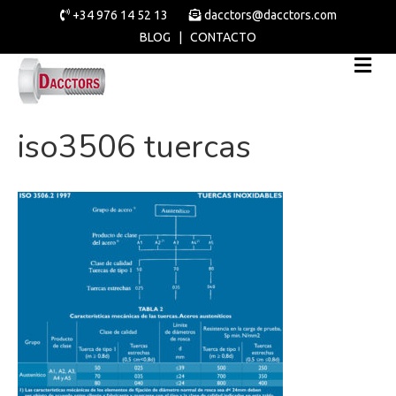
+34 976 14 52 13
dacctors@dacctors.com
BLOG
|
CONTACTO
iso3506 tuercas