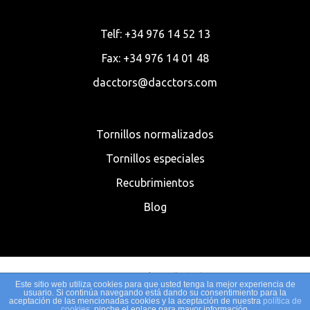
Telf: +34 976 14 52 13
Fax: +34 976 14 01 48
dacctors@dacctors.com
Tornillos normalizados
Tornillos especiales
Recubrimientos
Blog
© 2020 Dacctors | Tornillería al Mayor
Este sitio web utiliza cookies para que usted tenga la mejor experiencia de
usuario. Si continúa navegando está dando su consentimiento para la
aceptación de las mencionadas cookies y la aceptación de nuestra
política de
Política de Cookies
|
Aviso legal
|
Política de privacidad
| Desarrollado
cookies
, pinche el enlace para mayor información.