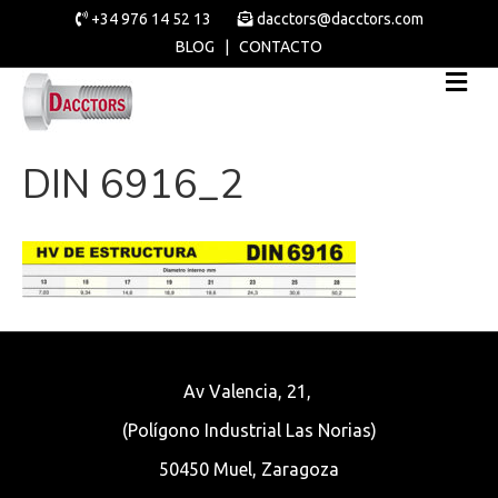
+34 976 14 52 13
dacctors@dacctors.com
BLOG
|
CONTACTO
DIN 6916_2
Av Valencia, 21,
(Polígono Industrial Las Norias)
50450 Muel, Zaragoza