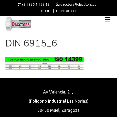
+34 976 14 52 13
dacctors@dacctors.com
BLOG
|
CONTACTO
DIN 6915_6
Av Valencia, 21,
(Polígono Industrial Las Norias)
50450 Muel, Zaragoza