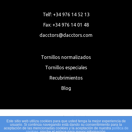
Telf: +34 976 14 52 13
Fax: +34 976 14 01 48
dacctors@dacctors.com
Tornillos normalizados
Tornillos especiales
Recubrimientos
Blog
© 2020 Dacctors | Tornillería al Mayor
Este sitio web utiliza cookies para que usted tenga la mejor experiencia de
usuario. Si continúa navegando está dando su consentimiento para la
aceptación de las mencionadas cookies y la aceptación de nuestra
política de
Política de Cookies
|
Aviso legal
|
Política de privacidad
| Desarrollado
cookies
, pinche el enlace para mayor información.