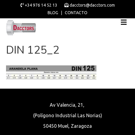
+34 976 14 52 13
dacctors@dacctors.com
BLOG
|
CONTACTO
DIN 125_2
Av Valencia, 21,
(Polígono Industrial Las Norias)
50450 Muel, Zaragoza