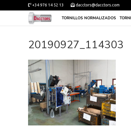
+34 976 14 52 13
dacctors@dacctors.com
TORNILLOS NORMALIZADOS
TORN
20190927_114303