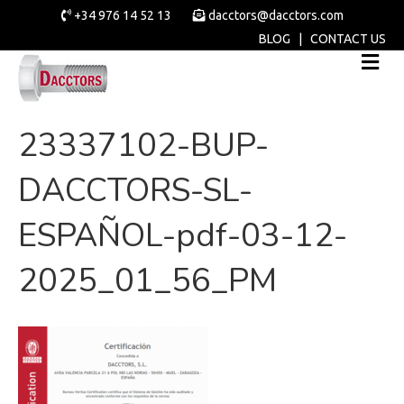
+34 976 14 52 13
dacctors@dacctors.com
BLOG
|
CONTACT US
23337102-BUP-
DACCTORS-SL-
ESPAÑOL-pdf-03-12-
2025_01_56_PM