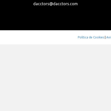
dacctors@dacctors.com
Política de Cookies
|
Avi