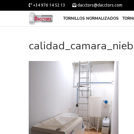
+34 976 14 52 13
dacctors@dacctors.com
TORNILLOS NORMALIZADOS
TORN
calidad_camara_nieb