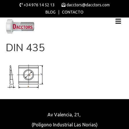
+34 976 14 52 13
dacctors@dacctors.com
BLOG
|
CONTACTO
DIN 435
Av Valencia, 21,
(Polígono Industrial Las Norias)