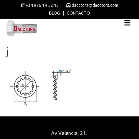
+34 976 14 52 13
dacctors@dacctors.com
BLOG
|
CONTACTO
j
Av Valencia, 21,