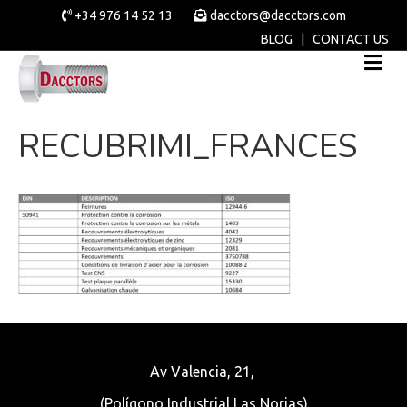
+34 976 14 52 13
dacctors@dacctors.com
BLOG
|
CONTACT US
RECUBRIMI_FRANCES
Av Valencia, 21,
(Polígono Industrial Las Norias)